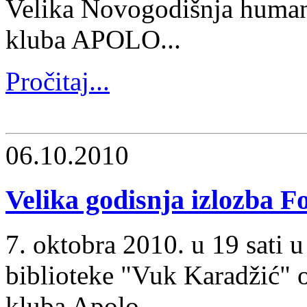
Velika Novogodišnja humanit
kluba APOLO...
Pročitaj...
06.10.2010
Velika godisnja izlozba
7. oktobra 2010. u 19 sati u
biblioteke "Vuk Karadžić" o
kluba Apolo...