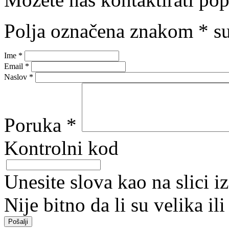
Polja označena znakom
*
su
Ime
*
Email
*
Naslov
*
Poruka
*
Kontrolni kod
Unesite slova kao na slici i
Nije bitno da li su velika il